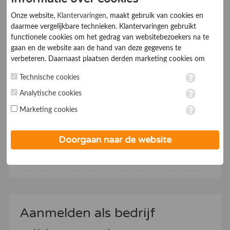
-
Onze website,
Klantervaringen
, maakt gebruik van cookies en
daarmee vergelijkbare technieken. Klantervaringen gebruikt
Hahebo BV
functionele cookies om het gedrag van websitebezoekers na te
gaan en de website aan de hand van deze gegevens te
verbeteren. Daarnaast plaatsen derden marketing cookies om
7.0
Online Marketingbureaus
gepersonaliseerde advertenties te tonen. Met het plaatsen van
Technische cookies
marketing cookies worden persoonsgegevens verwerkt. Je geeft
Verkoper van kantoor, magazijn en horeca-inrichting.
toestemming voor deze verwerking wanneer je hieronder een
Analytische cookies
vinkje plaatst. Wil je niet alle cookies accepteren? Dan kan je dit
Opkoper van inventarissen, voorraden en overige
Marketing cookies
op ieder moment aanpassen in de
instellingen
. Lees voor meer
activa. Hahebo verkoopt ook diverse partijhandel.
informatie onze
privacy- en cookieverklaring
.
Doorgaan naar de website
1
2
...
5
6
7
8
9
...
15
16
Aanmelden als bedrijf