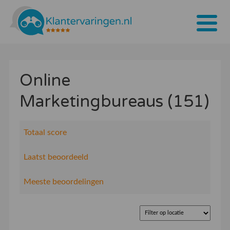
Home
Online
Tarieven
Marketingbureaus (151)
Bedrijven
Over ons
Totaal score
Blogs
Laatst beoordeeld
Contact
Meeste beoordelingen
Bedrijf aanmelden
Inloggen