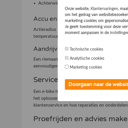
Achterwielmotor geeft vaak een duwend gevo
Onze website,
Klantervaringen
, maa
om het gedrag van websitebezoekers
Accu en actieradius
marketing cookies om gepersonalise
Je geeft toestemming voor deze verwe
Actieradius hangt niet alleen af van de accuca
moment aanpassen in de
instellinge
temperatuur en ondersteuningsstand. Kijk in kla
Aandrijving
Technische cookies
Analytische cookies
Een riemaandrijving vraagt weinig onderhoud en i
eenvoudiger te vervangen.
Marketing cookies
Service en garantie tellen 
Doorgaan naar de websi
Een e-bike heeft onderhoud nodig, zoals remme
het oplossen van slijtage. Kijk daarom vooraf 
klantenservice en hoe reparaties en onderdele
Proefrijden en advies maken