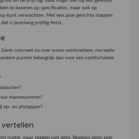
 groot en de prijs ligt vaak hoger dan bij een gewone
lleen te baseren op specificaties, maar ook op
koop kunt verwachten. Met een paar gerichte stappen
at u jarenlang prettig fietst.
ie
ten. Denk concreet na over woon-werkverkeer, recreatie
andere punten belangrijk dan voor een comfortabele
?
viaducten?
schuur manoeuvreren?
bij op- en afstappen?
vertellen
ijn nuttig, maar zeggen niet alles. Reviews laten zien