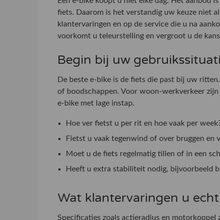
Een e-bike koopt u niet elke dag. Het aanbod is
fiets. Daarom is het verstandig uw keuze niet a
klantervaringen en op de service die u na aan
voorkomt u teleurstelling en vergroot u de kans d
Begin bij uw gebruikssituat
De beste e-bike is de fiets die past bij uw rit
of boodschappen. Voor woon-werkverkeer zijn 
e-bike met lage instap.
Hoe ver fietst u per rit en hoe vaak per week
Fietst u vaak tegenwind of over bruggen en 
Moet u de fiets regelmatig tillen of in een 
Heeft u extra stabiliteit nodig, bijvoorbeeld 
Wat klantervaringen u echt 
Specificaties zoals actieradius en motorkoppel z