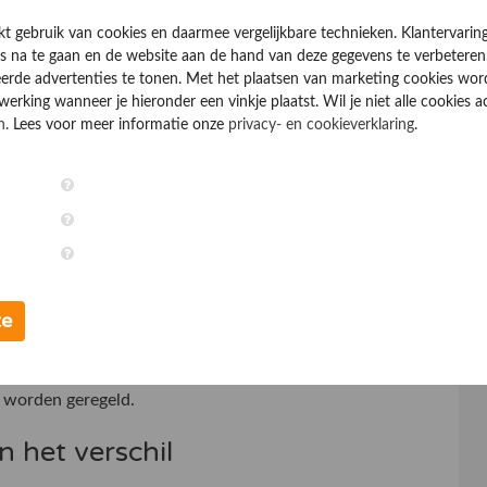
el en kan sportiever aanvoelen.
kt gebruik van cookies en daarmee vergelijkbare technieken. Klantervarin
 na te gaan en de website aan de hand van deze gegevens te verbeteren
erde advertenties te tonen. Met het plaatsen van marketing cookies wo
rking wanneer je hieronder een vinkje plaatst. Wil je niet alle cookies a
paciteit, maar ook van gewicht, bandenspanning,
n
. Lees voor meer informatie onze
privacy- en cookieverklaring
.
ntervaringen of de praktijk aansluit bij uw gebruik.
s stil, terwijl een ketting vaak goedkoper is en
mee
te
n afstellen, banden vervangen, software-updates en
naar garantievoorwaarden, bereikbaarheid van de
n worden geregeld.
 het verschil