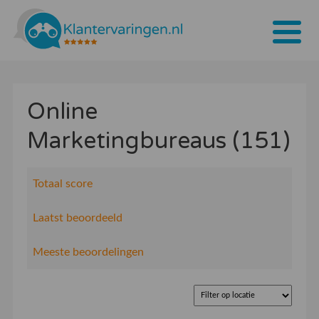
Home
Online
Tarieven
Marketingbureaus (151)
Bedrijven
Over ons
Totaal score
Blogs
Laatst beoordeeld
Contact
Meeste beoordelingen
Bedrijf aanmelden
Inloggen