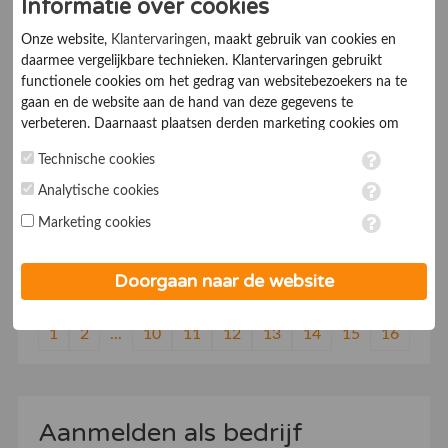
Informatie over cookies
Onze website,
Klantervaringen
, maakt gebruik van cookies en
Online Media Maastricht
daarmee vergelijkbare technieken. Klantervaringen gebruikt
functionele cookies om het gedrag van websitebezoekers na te
gaan en de website aan de hand van deze gegevens te
7.0
Online Marketingbureaus
verbeteren. Daarnaast plaatsen derden marketing cookies om
gepersonaliseerde advertenties te tonen. Met het plaatsen van
Technische cookies
marketing cookies worden persoonsgegevens verwerkt. Je geeft
Internet Marketing Maastricht: Mensen zoeken op
toestemming voor deze verwerking wanneer je hieronder een
Analytische cookies
het internet naar een specifiek product of dienst. Het
vinkje plaatst. Wil je niet alle cookies accepteren? Dan kan je dit
is belangrijk dat u aanwezig bent waar uw doelgroep
Marketing cookies
op ieder moment aanpassen in de
instellingen
. Lees voor meer
is. Ik help u graag
informatie onze
privacy- en cookieverklaring
.
Doorgaan naar de website
1
2
...
10
11
12
13
14
15
16
Aanmelden als bedrijf