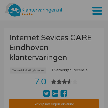
Home
Internet Sevices CARE
Tarieven
Eindhoven
Bedrijven
klantervaringen
Over ons
Blogs
1 verborgen recensie
Online Marketingbureaus
7.0
Contact
Bedrijf aanmelden
Inloggen
Schrijf uw eigen ervaring