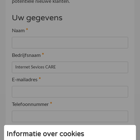
potentiële nieuwe klanten.
Uw gegevens
Naam
*
Bedrijfsnaam
*
E-mailadres
*
Telefoonnummer
*
Ik ga akkoord met de
Algemene voorwaarden
Informatie over cookies