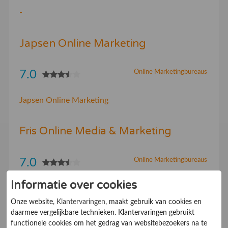
-
Japsen Online Marketing
7.0
Online Marketingbureaus
Japsen Online Marketing
Fris Online Media & Marketing
7.0
Online Marketingbureaus
Informatie over cookies
Online Media Services | Internetmarketing voor het
MKB
Onze website,
Klantervaringen
, maakt gebruik van cookies en
daarmee vergelijkbare technieken. Klantervaringen gebruikt
functionele cookies om het gedrag van websitebezoekers na te