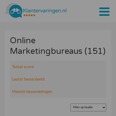
Home
Online
Tarieven
Marketingbureaus (151)
Bedrijven
Over ons
Totaal score
Blogs
Laatst beoordeeld
Contact
Meeste beoordelingen
Bedrijf aanmelden
Inloggen