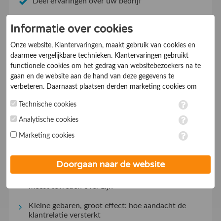
Deel ervaringen over uw bedrijf
Informatie over cookies
Uw bedrijf aanmelden
Onze website,
Klantervaringen
, maakt gebruik van cookies en
daarmee vergelijkbare technieken. Klantervaringen gebruikt
functionele cookies om het gedrag van websitebezoekers na te
gaan en de website aan de hand van deze gegevens te
verbeteren. Daarnaast plaatsen derden marketing cookies om
gepersonaliseerde advertenties te tonen. Met het plaatsen van
Lees recente artikelen
Technische cookies
marketing cookies worden persoonsgegevens verwerkt. Je geeft
toestemming voor deze verwerking wanneer je hieronder een
Analytische cookies
Cookiebanner op orde? Waarom ondernemers
vinkje plaatst. Wil je niet alle cookies accepteren? Dan kan je dit
daar in 2026 niet meer mee kunnen wachten
Marketing cookies
op ieder moment aanpassen in de
instellingen
. Lees voor meer
Welke spullen maken een grote tuin- of
informatie onze
privacy- en cookieverklaring
.
verbouwklus echt makkelijker?
Doorgaan naar de website
De keukenkeuzes waar huiseigenaren achteraf het
meest tevreden over zijn
Kleine gebaren, groot effect: hoe aandacht de
klantrelatie versterkt