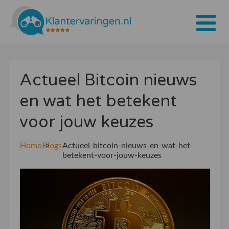
Home
Actueel Bitcoin nieuws
Tarieven
en wat het betekent
Bedrijven
voor jouw keuzes
Over ons
Home
Blogs
Actueel-bitcoin-nieuws-en-wat-het-
Blogs
betekent-voor-jouw-keuzes
Contact
Bedrijf aanmelden
Inloggen