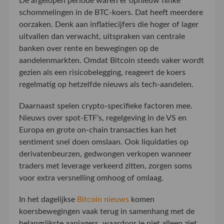
De afgelopen periode waren er opnieuw flinke
schommelingen in de BTC-koers. Dat heeft meerdere
oorzaken. Denk aan inflatiecijfers die hoger of lager
uitvallen dan verwacht, uitspraken van centrale
banken over rente en bewegingen op de
aandelenmarkten. Omdat Bitcoin steeds vaker wordt
gezien als een risicobelegging, reageert de koers
regelmatig op hetzelfde nieuws als tech-aandelen.
Daarnaast spelen crypto-specifieke factoren mee.
Nieuws over spot-ETF's, regelgeving in de VS en
Europa en grote on-chain transacties kan het
sentiment snel doen omslaan. Ook liquidaties op
derivatenbeurzen, gedwongen verkopen wanneer
traders met leverage verkeerd zitten, zorgen soms
voor extra versnelling omhoog of omlaag.
In het dagelijkse
Bitcoin nieuws
komen
koersbewegingen vaak terug in samenhang met de
belangrijkste aanjagers, waardoor je niet alleen ziet