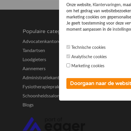
Onze website,
Klantervaringen
, maa
om het gedrag van websitebezoekers
marketing cookies om gepersonalise
Je geeft toestemming voor deze verwe
moment aanpassen in de
instellinge
Populaire categorieën
Advocatenkantoren
Technische cookies
Tandartsen
Analytische cookies
Loodgieters
Marketing cookies
Aannemers
Administratiekantoren
Doorgaan naar de websi
Fysiotherapiepraktijken
Schoonheidssalons
Blogs