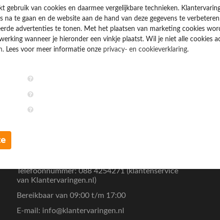
kt gebruik van cookies en daarmee vergelijkbare technieken. Klantervarin
 na te gaan en de website aan de hand van deze gegevens te verbeteren
erde advertenties te tonen. Met het plaatsen van marketing cookies wo
rking wanneer je hieronder een vinkje plaatst. Wil je niet alle cookies a
n
. Lees voor meer informatie onze
privacy- en cookieverklaring
.
Over ons
O
Over Klantervaringen.nl
U
Privacyverklaring
A
Contact
O
e
Richtlijnen
Documenten die je review kunnen verifiëren
te
Behandeling van een gerapporteerde review
Telefoonnummer: 088 4254271 (klantenservice
van Klantervaringen.nl)
Bereikbaar van 09:00 t/m 17:00
E-mail:
info@klantervaringen.nl