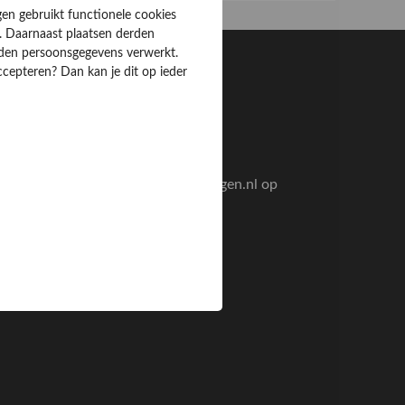
gen gebruikt functionele cookies
. Daarnaast plaatsen derden
rden persoonsgegevens verwerkt.
ccepteren? Dan kan je dit op ieder
verig
w bedrijf aanmelden
anmelden als consument
nterechte vermelding Klantervaringen.nl op
lektricien-sites