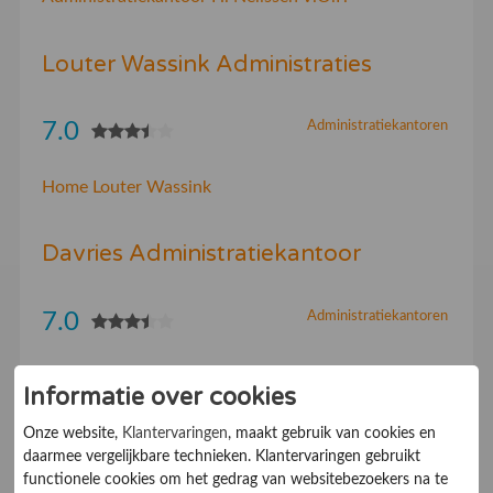
Louter Wassink Administraties
7.0
Administratiekantoren
Home Louter Wassink
Davries Administratiekantoor
7.0
Administratiekantoren
Welkom
Informatie over cookies
Onze website,
Klantervaringen
, maakt gebruik van cookies en
Leferink Administratie en
daarmee vergelijkbare technieken. Klantervaringen gebruikt
Belastingadvies
functionele cookies om het gedrag van websitebezoekers na te