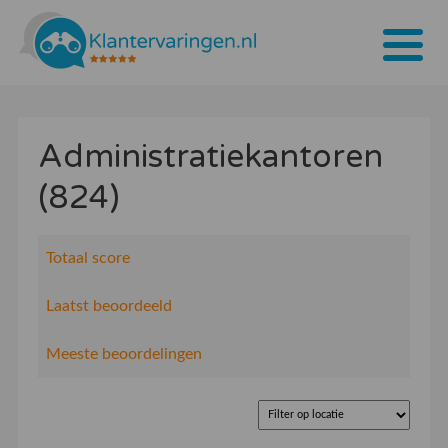
Home
Administratiekantoren
Tarieven
(824)
Bedrijven
Over ons
Totaal score
Blogs
Laatst beoordeeld
Contact
Meeste beoordelingen
Bedrijf aanmelden
Inloggen