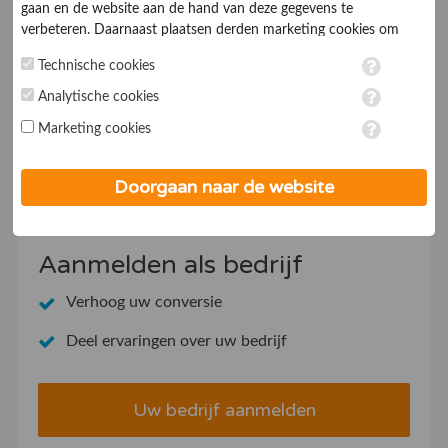
gaan en de website aan de hand van deze gegevens te
7.0
Administratiekantoren
verbeteren. Daarnaast plaatsen derden marketing cookies om
gepersonaliseerde advertenties te tonen. Met het plaatsen van
Technische cookies
marketing cookies worden persoonsgegevens verwerkt. Je geeft
LEFERINK Administratie Belasting Advies
toestemming voor deze verwerking wanneer je hieronder een
Analytische cookies
vinkje plaatst. Wil je niet alle cookies accepteren? Dan kan je dit
Marketing cookies
op ieder moment aanpassen in de
instellingen
. Lees voor meer
informatie onze
privacy- en cookieverklaring
.
1
2
3
4
5
6
7
...
82
83
Doorgaan naar de website
Aanmelden als bedrijf
Verhoog uw conversie
Deel ervaringen over uw bedrijf
Uw bedrijf aanmelden