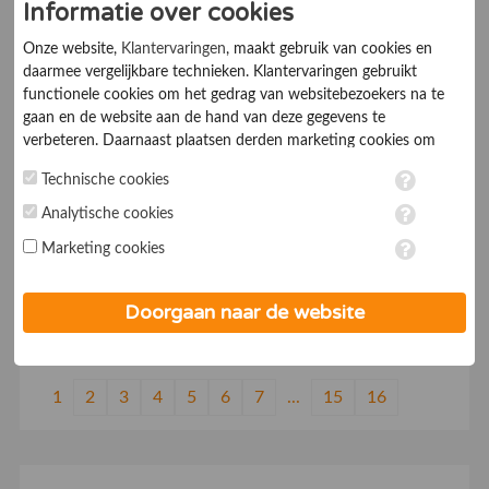
Informatie over cookies
Eigenzinnig full service reclamebureau, van strategie
Onze website,
Klantervaringen
, maakt gebruik van cookies en
tot en met realisatie. Creatieve oplossingen waarbij
daarmee vergelijkbare technieken. Klantervaringen gebruikt
effectiviteit voorop staat.
functionele cookies om het gedrag van websitebezoekers na te
gaan en de website aan de hand van deze gegevens te
verbeteren. Daarnaast plaatsen derden marketing cookies om
Hudson
gepersonaliseerde advertenties te tonen. Met het plaatsen van
Technische cookies
marketing cookies worden persoonsgegevens verwerkt. Je geeft
toestemming voor deze verwerking wanneer je hieronder een
7.0
Online Marketingbureaus
Analytische cookies
vinkje plaatst. Wil je niet alle cookies accepteren? Dan kan je dit
Marketing cookies
op ieder moment aanpassen in de
instellingen
. Lees voor meer
Recruitment én Talent Management – Nederland |
informatie onze
privacy- en cookieverklaring
.
Hudson
Doorgaan naar de website
1
2
3
4
5
6
7
...
15
16