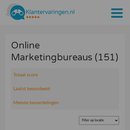
Home
Online
Tarieven
Marketingbureaus (151)
Bedrijven
Over ons
Totaal score
Blogs
Laatst beoordeeld
Contact
Meeste beoordelingen
Bedrijf aanmelden
Inloggen