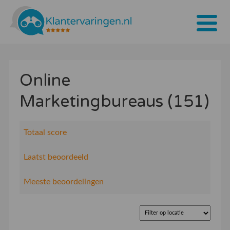
Home
Online
Tarieven
Marketingbureaus (151)
Bedrijven
Over ons
Totaal score
Blogs
Laatst beoordeeld
Contact
Meeste beoordelingen
Bedrijf aanmelden
Inloggen