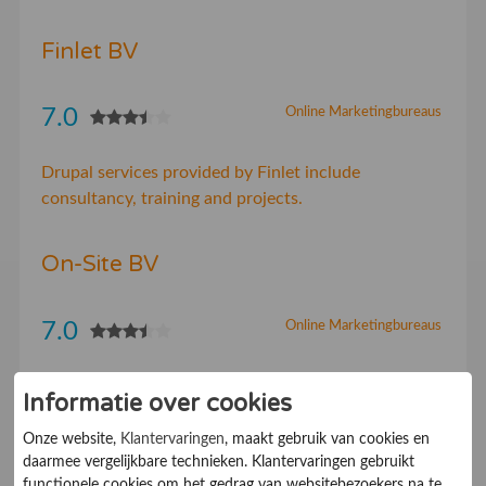
Finlet BV
7.0
Online Marketingbureaus
Drupal services provided by Finlet include
consultancy, training and projects.
On-Site BV
7.0
Online Marketingbureaus
On-Site - oog voor online resultaat
Informatie over cookies
Onze website,
Klantervaringen
, maakt gebruik van cookies en
Measuremail
daarmee vergelijkbare technieken. Klantervaringen gebruikt
functionele cookies om het gedrag van websitebezoekers na te