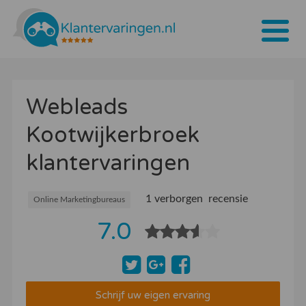
Home
Webleads
Tarieven
Kootwijkerbroek
Bedrijven
klantervaringen
Over ons
Blogs
1 verborgen recensie
Online Marketingbureaus
7.0
Contact
Bedrijf aanmelden
Inloggen
Schrijf uw eigen ervaring