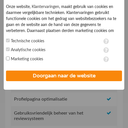
Onze website,
Klantervaringen
, maakt gebruik van cookies en
daarmee vergelijkbare technieken. Klantervaringen gebruikt
functionele cookies om het gedrag van websitebezoekers na te
gaan en de website aan de hand van deze gegevens te
verbeteren. Daarnaast plaatsen derden marketing cookies om
gepersonaliseerde advertenties te tonen. Met het plaatsen van
Technische cookies
marketing cookies worden persoonsgegevens verwerkt. Je geeft
Geen opstartkosten
toestemming voor deze verwerking wanneer je hieronder een
Analytische cookies
vinkje plaatst. Wil je niet alle cookies accepteren? Dan kan je dit
Social Media integratie om uw reviews te delen
Marketing cookies
op ieder moment aanpassen in de
instellingen
. Lees voor meer
informatie onze
privacy- en cookieverklaring
.
Uw eigen review promotie link
Doorgaan naar de website
Uw eigen review widget voor op de website
Profielpagina optimalisatie
Gebruiksvriendelijk beheer van het
reviewsysteem