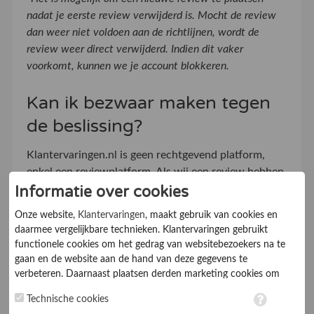
nadat je eerste review verwijderd is. Mocht de review
dan weer niet voldoen aan de richtlijnen, wordt de
review weer direct verwijderd. Indien dit vaker
voorkomt, kunnen we je account blokkeren.
Kan ik bezwaar maken tegen
de beslissing?
Klantervaringen.nl is geen rechtgevend platform,
enkel een reviewplatform. Als wij een review hebben
Informatie over cookies
beoordeeld, gaan wij niet verder in discussie met de
profielbeheerder en de reviewer. Wij houden een
Onze website,
Klantervaringen
, maakt gebruik van cookies en
neutrale houding aan en kijken puur naar de
daarmee vergelijkbare technieken. Klantervaringen gebruikt
voorgeschreven richtlijnen. Bij geschillen tussen een
functionele cookies om het gedrag van websitebezoekers na te
onderneming en een klant, adviseren wij altijd om
gaan en de website aan de hand van deze gegevens te
met elkaar in gesprek te gaan om het geschil op te
verbeteren. Daarnaast plaatsen derden marketing cookies om
gepersonaliseerde advertenties te tonen. Met het plaatsen van
lossen.
Technische cookies
marketing cookies worden persoonsgegevens verwerkt. Je geeft