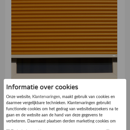
Rolgordijnen zijn in veel Nederlandse huishoudens
Informatie over cookies
immens populair geworden. Maar wat maakt ze
Onze website,
Klantervaringen
, maakt gebruik van cookies en
eigenlijk zo aantrekkelijk? En hoe kies je het juiste
daarmee vergelijkbare technieken. Klantervaringen gebruikt
rolgordijn voor je ruimte? In deze blog duiken we
functionele cookies om het gedrag van websitebezoekers na te
dieper in waarom rolgordijnen zo'n geweldige optie
gaan en de website aan de hand van deze gegevens te
zijn en geven we je praktische tips voor het kiezen
verbeteren. Daarnaast plaatsen derden marketing cookies om
van de perfecte variant voor jouw huis. De opmars
gepersonaliseerde advertenties te tonen. Met het plaatsen van