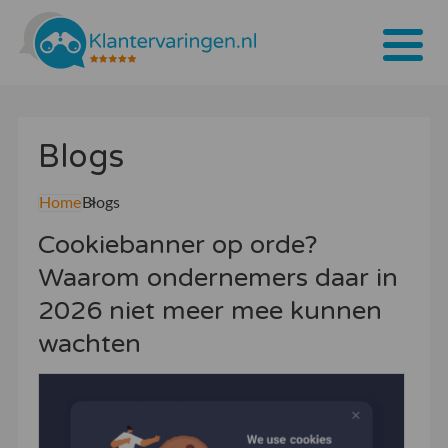
Home
Blogs
Tarieven
Bedrijven
Home
Blogs
Cookiebanner op orde?
Over ons
Waarom ondernemers daar in
Blogs
2026 niet meer mee kunnen
Contact
wachten
Bedrijf aanmelden
Inloggen