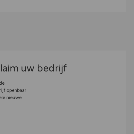
 claim uw bedrijf
 de
rijf openbaar
ële nieuwe