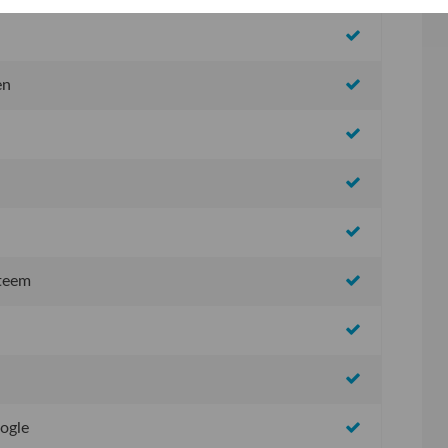
en
steem
oogle