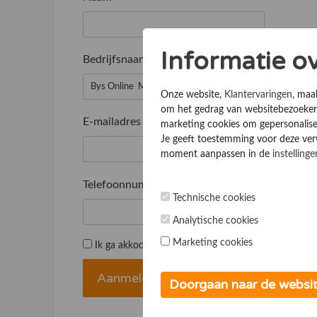
Informatie o
Bedrijfsnaam
*
Onze website,
Klantervaringen
, maa
om het gedrag van websitebezoekers
E-mailadres
*
marketing cookies om gepersonalise
Je geeft toestemming voor deze verwe
moment aanpassen in de
instellinge
Telefoonnummer
*
Technische cookies
Analytische cookies
Marketing cookies
Ik ga akkoord met de
Algemene voorwaarden
Doorgaan naar de websi