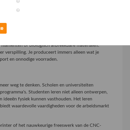
ten spelen hierop in met betaalbare machines die
oor ongekende creativiteit in de huiskamer. Je hoeft
maakt het onderdeel of kunstwerk gewoon zelf.
te
revolutie is duurzaamheid. Er is een groeiende vraag
filamenten of biologisch afbreekbare materialen.
r verspilling. Je produceert immers alleen wat je
nsport en onnodige voorraden.
 meer weg te denken. Scholen en universiteiten
sprogramma's. Studenten leren niet alleen ontwerpen,
un ideeën fysiek kunnen vasthouden. Het leren
iedt waardevolle vaardigheden voor de arbeidsmarkt
-printer of het nauwkeurige freeswerk van de CNC-