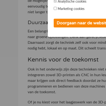
de mogelijkheden voor thuisprojecten. Fabrikan
Analytische cookies
eenvoudig te bedienen zijn. Dit opent de deur v
Marketing cookies
niet langer te wachten op een leverancier; je 
Duurzaamheid als drijfveer
Doorgaan naar de websi
Een belangrijke trend binnen deze doe-het-zelf-
naar groene oplossingen. Denk aan gerecyclede 
Daarnaast zorgt de techniek zelf ook voor minde
nodig hebt, lokaal en op maat. Dit scheelt tra
Kennis voor de toekomst
Ook in het onderwijs zijn deze technieken niet
integreren zowel 3D-printen als CNC in hun le
maar krijgen ook direct feedback doordat ze h
programmeren en bedienen van deze machines b
van de toekomst.
Of je nu kiest voor het laagjeswerk van de 3D