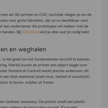
ermen als 3D-printen en CNC-techniek vliegen je om de
ren voor grote fabrieken, zijn ze nu bereikbaar voor
 of een ondernemer die prototypes wil maken: met de
en handen. Bij
123-3d.nl
vind je alles wat je nodig hebt
egen en weghalen
, is het goed om het fundamentele verschil te kennen.
ing. Hierbij bouwt de printer een object laagje voor
puter Numerical Control) werkt precies andersom; dit
t een blok materiaal (zoals hout, metaal of kunststof)
door te boren, snijden of frezen.
een tastbaar voorwerp. De printer smelt een plastic
g neer volgens de instructies van het 3D-model.