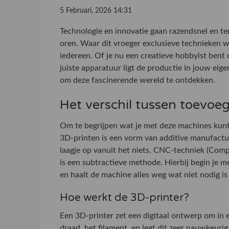
5 Februari, 2026 14:31
Technologie en innovatie gaan razendsnel en t
oren. Waar dit vroeger exclusieve technieken wa
iedereen. Of je nu een creatieve hobbyist bent
juiste apparatuur ligt de productie in jouw eig
om deze fascinerende wereld te ontdekken.
Het verschil tussen toevo
Om te begrijpen wat je met deze machines kunt
3D-printen is een vorm van additive manufactur
laagje op vanuit het niets. CNC-techniek (Com
is een subtractieve methode. Hierbij begin je me
en haalt de machine alles weg wat niet nodig is 
Hoe werkt de 3D-printer?
Een 3D-printer zet een digitaal ontwerp om in 
draad, het filament, en legt dit zeer nauwkeuri