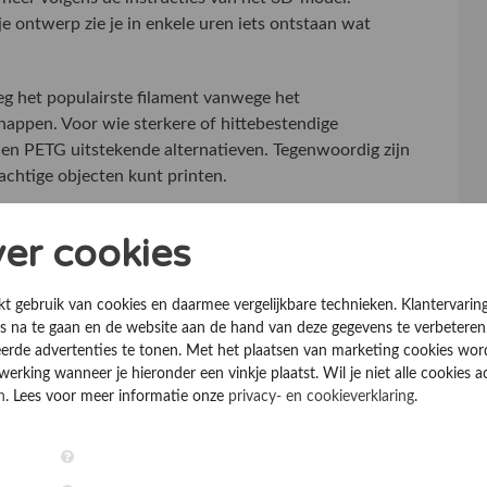
je ontwerp zie je in enkele uren iets ontstaan wat
eg het populairste filament vanwege het
happen. Voor wie sterkere of hittebestendige
S en PETG uitstekende alternatieven. Tegenwoordig zijn
rachtige objecten kunt printen.
ver cookies
en en holle structuren, is de CNC-machine de koning
rde machines worden veel gebruikt in de industrie,
kt gebruik van cookies en daarmee vergelijkbare technieken. Klantervarin
at ze worden aangestuurd door software, is de
 na te gaan en de website aan de hand van deze gegevens te verbeteren
xact hetzelfde, tot op de micrometer nauwkeurig. Dit
erde advertenties te tonen. Met het plaatsen van marketing cookies wo
 onderdelen die perfect moeten passen.
rking wanneer je hieronder een vinkje plaatst. Wil je niet alle cookies a
n
. Lees voor meer informatie onze
privacy- en cookieverklaring
.
k
s de toegankelijkheid. Steeds meer mensen ontdekken