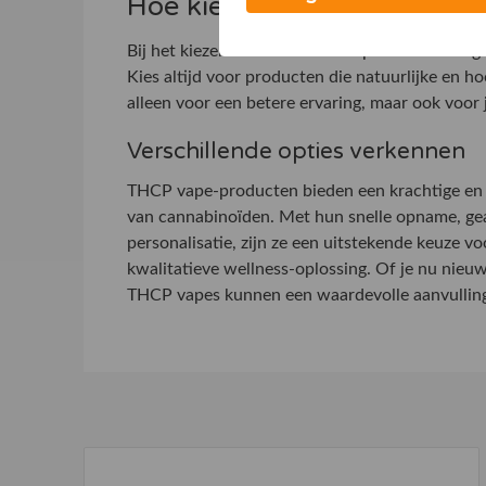
Hoe kies je de juiste THCP 
Bij het kiezen van een THCP vape is het belangr
Kies altijd voor producten die natuurlijke en h
alleen voor een betere ervaring, maar ook voor j
Verschillende opties verkennen
THCP vape-producten bieden een krachtige en 
van cannabinoïden. Met hun snelle opname, ge
personalisatie, zijn ze een uitstekende keuze vo
kwalitatieve wellness-oplossing. Of je nu nieu
THCP vapes kunnen een waardevolle aanvulling z