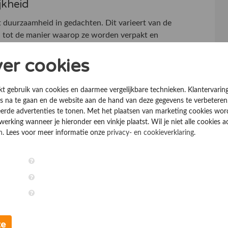
jkheid
duurzaamheid in gedachten. Dit varieert van de
n tot de manier waarop ze worden verpakt en
je met een gerust hart kiezen voor deze
ver cookies
 THCP
kt gebruik van cookies en daarmee vergelijkbare technieken. Klantervarin
 na te gaan en de website aan de hand van deze gegevens te verbeteren
HCP vapen is de mogelijkheid om je ervaring te
erde advertenties te tonen. Met het plaatsen van marketing cookies wo
spanning na een lange dag of juist een energieboost
rking wanneer je hieronder een vinkje plaatst. Wil je niet alle cookies a
pecifieke behoeften voldoet. Dit maakt het een
n
. Lees voor meer informatie onze
privacy- en cookieverklaring
.
wil verbeteren.
belangrijk om veiligheidsrichtlijnen te volgen. Zorg
 kiest en volg de instructies van de fabrikant. Dit
te garanderen.
te