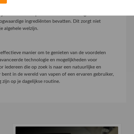
vape voor jou?
ijk om te letten op de kwaliteit van de ingrediënten.
oogwaardige ingrediënten bevatten. Dit zorgt niet
e algehele welzijn.
effectieve manier om te genieten van de voordelen
avanceerde technologie en mogelijkheden voor
or iedereen die op zoek is naar een natuurlijke en
w bent in de wereld van vapen of een ervaren gebruiker,
ijn op je dagelijkse routine.