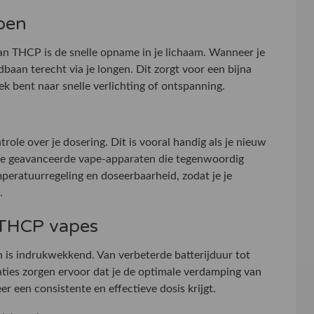
pen
an THCP is de snelle opname in je lichaam. Wanneer je
dbaan terecht via je longen. Dit zorgt voor een bijna
oek bent naar snelle verlichting of ontspanning.
le over je dosering. Dit is vooral handig als je nieuw
De geavanceerde vape-apparaten die tegenwoordig
mperatuurregeling en doseerbaarheid, zodat je je
.
 THCP vapes
is indrukwekkend. Van verbeterde batterijduur tot
ties zorgen ervoor dat je de optimale verdamping van
r een consistente en effectieve dosis krijgt.