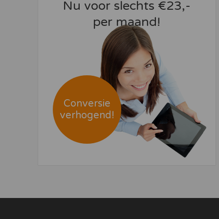
Nu voor slechts €23,-
per maand!
Conversie
verhogend!