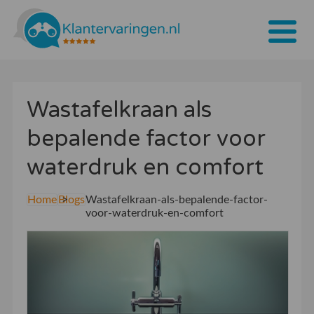
Home
Wastafelkraan als
Tarieven
bepalende factor voor
Bedrijven
waterdruk en comfort
Over ons
Home
Blogs
Wastafelkraan-als-bepalende-factor-
Blogs
voor-waterdruk-en-comfort
Contact
Bedrijf aanmelden
Inloggen