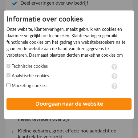
Deel ervaringen over uw bedrijf
Informatie over cookies
Uw bedrijf aanmelden
Onze website,
Klantervaringen
, maakt gebruik van cookies en
daarmee vergelijkbare technieken. Klantervaringen gebruikt
functionele cookies om het gedrag van websitebezoekers na te
gaan en de website aan de hand van deze gegevens te
verbeteren. Daarnaast plaatsen derden marketing cookies om
gepersonaliseerde advertenties te tonen. Met het plaatsen van
Lees recente artikelen
Technische cookies
marketing cookies worden persoonsgegevens verwerkt. Je geeft
toestemming voor deze verwerking wanneer je hieronder een
Analytische cookies
Cookiebanner op orde? Waarom ondernemers
vinkje plaatst. Wil je niet alle cookies accepteren? Dan kan je dit
daar in 2026 niet meer mee kunnen wachten
Marketing cookies
op ieder moment aanpassen in de
instellingen
. Lees voor meer
informatie onze
privacy- en cookieverklaring
.
Welke spullen maken een grote tuin- of
verbouwklus echt makkelijker?
Doorgaan naar de website
De keukenkeuzes waar huiseigenaren achteraf het
meest tevreden over zijn
Kleine gebaren, groot effect: hoe aandacht de
klantrelatie versterkt