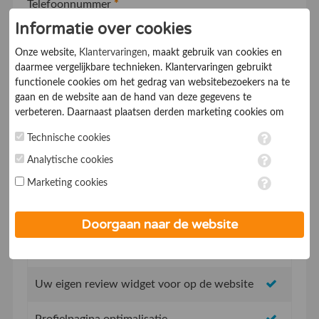
Telefoonnummer
*
Informatie over cookies
Onze website,
Klantervaringen
, maakt gebruik van cookies en
Ik ga akkoord met de
Algemene voorwaarden
daarmee vergelijkbare technieken. Klantervaringen gebruikt
functionele cookies om het gedrag van websitebezoekers na te
gaan en de website aan de hand van deze gegevens te
verbeteren. Daarnaast plaatsen derden marketing cookies om
gepersonaliseerde advertenties te tonen. Met het plaatsen van
Technische cookies
marketing cookies worden persoonsgegevens verwerkt. Je geeft
toestemming voor deze verwerking wanneer je hieronder een
Analytische cookies
vinkje plaatst. Wil je niet alle cookies accepteren? Dan kan je dit
Geen opstartkosten
Marketing cookies
op ieder moment aanpassen in de
instellingen
. Lees voor meer
informatie onze
privacy- en cookieverklaring
.
Social Media integratie om uw reviews te delen
Doorgaan naar de website
Uw eigen review promotie link
Uw eigen review widget voor op de website
Profielpagina optimalisatie