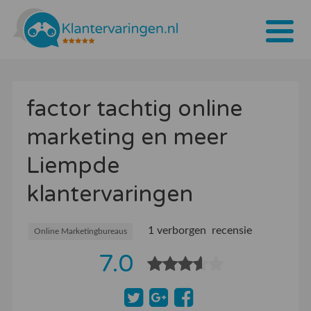
Home
factor tachtig online
Tarieven
marketing en meer
Bedrijven
Liempde
Over ons
klantervaringen
Blogs
1 verborgen recensie
Contact
Online Marketingbureaus
7.0
Bedrijf aanmelden
Inloggen