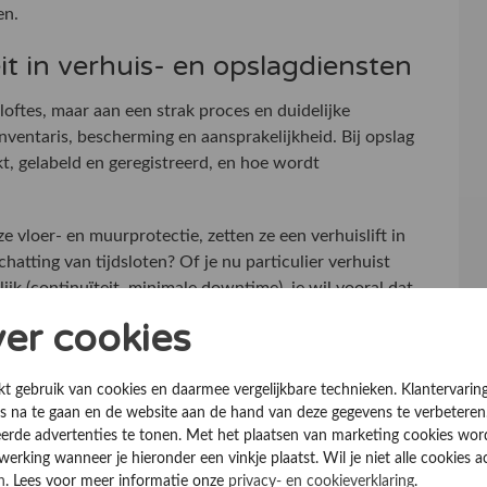
en.
eit in verhuis- en opslagdiensten
loftes, maar aan een strak proces en duidelijke
ventaris, bescherming en aansprakelijkheid. Bij opslag
t, gelabeld en geregistreerd, en hoe wordt
e vloer- en muurprotectie, zetten ze een verhuislift in
schatting van tijdsloten? Of je nu particulier verhuist
ijk (continuïteit, minimale downtime), je wil vooral dat
ver cookies
svragen, zonder vaagheid
kt gebruik van cookies en daarmee vergelijkbare technieken. Klantervarin
verantwoordelijkheid achteraf het meeste irritatie
 na te gaan en de website aan de hand van deze gegevens te verbeteren
: wat is wel en niet gedekt, hoe meld je schade en welke
erde advertenties te tonen. Met het plaatsen van marketing cookies wo
n luxe, dat is gewoon hoe het hoort.
rking wanneer je hieronder een vinkje plaatst. Wil je niet alle cookies a
n
. Lees voor meer informatie onze
privacy- en cookieverklaring
.