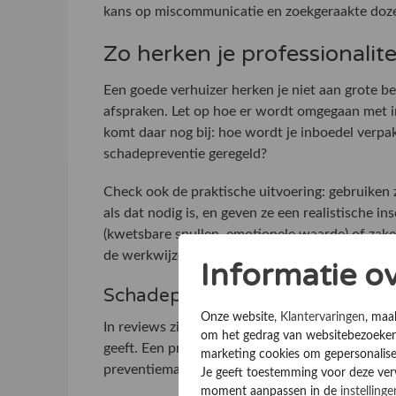
kans op miscommunicatie en zoekgeraakte doz
Zo herken je professionalit
Een goede verhuizer herken je niet aan grote be
afspraken. Let op hoe er wordt omgegaan met in
komt daar nog bij: hoe wordt je inboedel verpak
schadepreventie geregeld?
Check ook de praktische uitvoering: gebruiken z
als dat nodig is, en geven ze een realistische in
(kwetsbare spullen, emotionele waarde) of zakel
de werkwijze voorspelbaar blijft.
Informatie o
Schadepreventie en verzekering
Onze website,
Klantervaringen
, maa
In reviews zie je vaak dat onduidelijkheid over 
om het gedrag van websitebezoekers
geeft. Een professionele partij is vooraf helder
marketing cookies om gepersonalise
preventiemaatregelen zijn standaard. Dat is gee
Je geeft toestemming voor deze verwe
moment aanpassen in de
instellinge