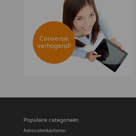
Conversie
verhogend!
Populaire categorieën
Advocatenkantoren