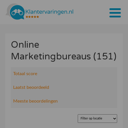
Home
Online
Tarieven
Marketingbureaus (151)
Bedrijven
Over ons
Totaal score
Blogs
Laatst beoordeeld
Contact
Meeste beoordelingen
Bedrijf aanmelden
Inloggen