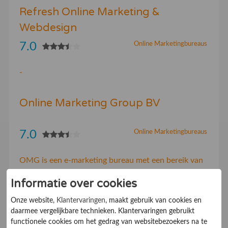
Refresh Online Marketing &
Webdesign
7.0
Online Marketingbureaus
-
Online Marketing Group BV
7.0
Online Marketingbureaus
OMG is een e-marketing bureau met een bereik van
bijna 10 miljoen opt-in e-mailadressen. Wij leveren
Informatie over cookies
e-maildriven conversies: van doelgroep naar lead,
naar prospect, naar nieuwe klant, naar trouwe klant.
Onze website,
Klantervaringen
, maakt gebruik van cookies en
daarmee vergelijkbare technieken. Klantervaringen gebruikt
functionele cookies om het gedrag van websitebezoekers na te
Looksee Online Communiceren