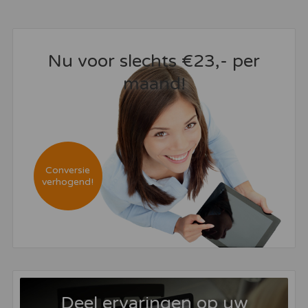
Nu voor slechts €23,- per
maand!
Conversie
verhogend!
Deel ervaringen op uw