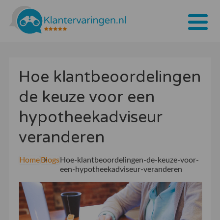
Home
Hoe klantbeoordelingen
Tarieven
de keuze voor een
Bedrijven
hypotheekadviseur
Over ons
veranderen
Blogs
Home
Blogs
Hoe-klantbeoordelingen-de-keuze-voor-
Contact
een-hypotheekadviseur-veranderen
Bedrijf aanmelden
Inloggen