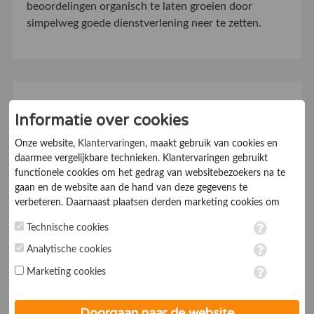
beoordelingen organisch te laten groeien door
simpelweg goede dienstverlening neer te zetten.
Aanmelden als bedrijf
Informatie over cookies
Verhoog uw conversie
Onze website,
Klantervaringen
, maakt gebruik van cookies en
daarmee vergelijkbare technieken. Klantervaringen gebruikt
Deel ervaringen over uw bedrijf
functionele cookies om het gedrag van websitebezoekers na te
gaan en de website aan de hand van deze gegevens te
verbeteren. Daarnaast plaatsen derden marketing cookies om
Uw bedrijf aanmelden
gepersonaliseerde advertenties te tonen. Met het plaatsen van
Technische cookies
marketing cookies worden persoonsgegevens verwerkt. Je geeft
toestemming voor deze verwerking wanneer je hieronder een
Analytische cookies
vinkje plaatst. Wil je niet alle cookies accepteren? Dan kan je dit
Marketing cookies
op ieder moment aanpassen in de
instellingen
. Lees voor meer
informatie onze
privacy- en cookieverklaring
.
Lees recente artikelen
Doorgaan naar de website