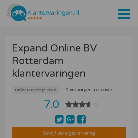
Home
Expand Online BV
Tarieven
Rotterdam
Bedrijven
klantervaringen
Over ons
Blogs
1 verborgen recensie
Online Marketingbureaus
7.0
Contact
Bedrijf aanmelden
Inloggen
Schrijf uw eigen ervaring