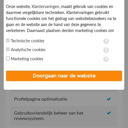
Onze website,
Klantervaringen
, maakt gebruik van cookies en
daarmee vergelijkbare technieken. Klantervaringen gebruikt
functionele cookies om het gedrag van websitebezoekers na te
gaan en de website aan de hand van deze gegevens te
verbeteren. Daarnaast plaatsen derden marketing cookies om
gepersonaliseerde advertenties te tonen. Met het plaatsen van
Technische cookies
marketing cookies worden persoonsgegevens verwerkt. Je geeft
Geen opstartkosten
toestemming voor deze verwerking wanneer je hieronder een
Analytische cookies
vinkje plaatst. Wil je niet alle cookies accepteren? Dan kan je dit
Social Media integratie om uw reviews te delen
Marketing cookies
op ieder moment aanpassen in de
instellingen
. Lees voor meer
informatie onze
privacy- en cookieverklaring
.
Uw eigen review promotie link
Doorgaan naar de website
Uw eigen review widget voor op de website
Profielpagina optimalisatie
Gebruiksvriendelijk beheer van het
reviewsysteem