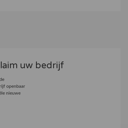
 claim uw bedrijf
 de
rijf openbaar
ële nieuwe