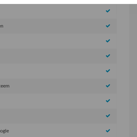
en
steem
oogle