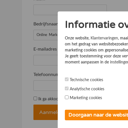
Informatie o
Bedrijfsnaam
*
Onze website,
Klantervaringen
, maa
om het gedrag van websitebezoekers
E-mailadres
*
marketing cookies om gepersonalise
Je geeft toestemming voor deze verwe
moment aanpassen in de
instellinge
Telefoonnummer
*
Technische cookies
Analytische cookies
Marketing cookies
Ik ga akkoord met de
Algemene voorwaarden
Doorgaan naar de websi