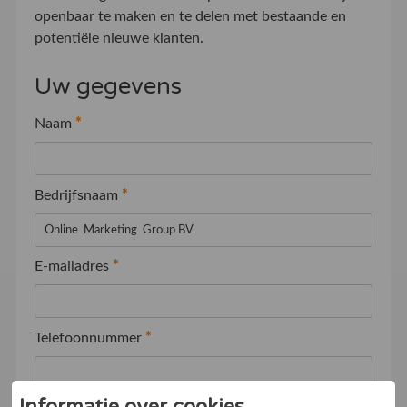
openbaar te maken en te delen met bestaande en
potentiële nieuwe klanten.
Uw gegevens
Naam
*
Bedrijfsnaam
*
E-mailadres
*
Telefoonnummer
*