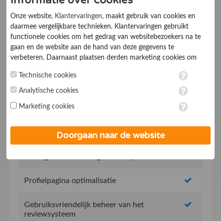
Informatie over cookies
Ik ga akkoord met de
Algemene voorwaarden
Onze website,
Klantervaringen
, maakt gebruik van cookies en
daarmee vergelijkbare technieken. Klantervaringen gebruikt
functionele cookies om het gedrag van websitebezoekers na te
gaan en de website aan de hand van deze gegevens te
verbeteren. Daarnaast plaatsen derden marketing cookies om
gepersonaliseerde advertenties te tonen. Met het plaatsen van
Technische cookies
marketing cookies worden persoonsgegevens verwerkt. Je geeft
Geen opstartkosten
toestemming voor deze verwerking wanneer je hieronder een
Analytische cookies
vinkje plaatst. Wil je niet alle cookies accepteren? Dan kan je dit
Marketing cookies
Social Media integratie om uw reviews te delen
op ieder moment aanpassen in de
instellingen
. Lees voor meer
informatie onze
privacy- en cookieverklaring
.
Uw eigen review promotie link
Doorgaan naar de website
Uw eigen review widget voor op de website
Profielpagina optimalisatie
Gebruiksvriendelijk beheer van het
reviewsysteem