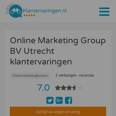
Home
Online Marketing Group
Tarieven
BV Utrecht
Bedrijven
klantervaringen
Over ons
Blogs
1 verborgen recensie
Online Marketingbureaus
7.0
Contact
Bedrijf aanmelden
Inloggen
Schrijf uw eigen ervaring