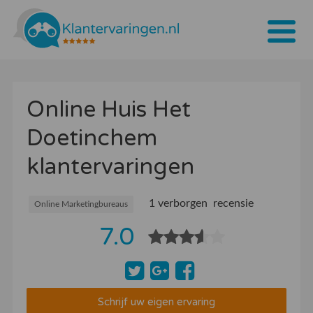
Home
Online Huis Het
Tarieven
Doetinchem
Bedrijven
klantervaringen
Over ons
Blogs
1 verborgen recensie
Online Marketingbureaus
7.0
Contact
Bedrijf aanmelden
Inloggen
Schrijf uw eigen ervaring