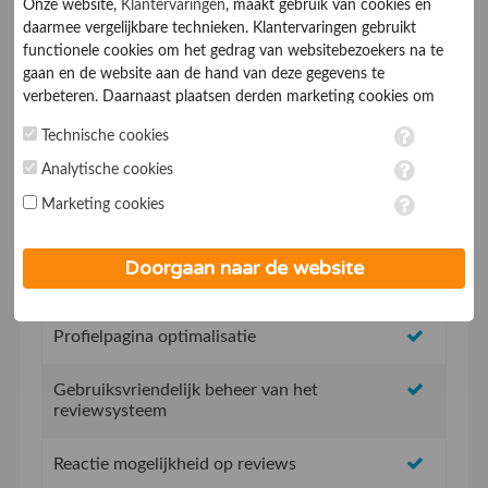
Onze website,
Klantervaringen
, maakt gebruik van cookies en
daarmee vergelijkbare technieken. Klantervaringen gebruikt
functionele cookies om het gedrag van websitebezoekers na te
gaan en de website aan de hand van deze gegevens te
verbeteren. Daarnaast plaatsen derden marketing cookies om
gepersonaliseerde advertenties te tonen. Met het plaatsen van
Geen opstartkosten
Technische cookies
marketing cookies worden persoonsgegevens verwerkt. Je geeft
toestemming voor deze verwerking wanneer je hieronder een
Analytische cookies
Social Media integratie om uw reviews te delen
vinkje plaatst. Wil je niet alle cookies accepteren? Dan kan je dit
Marketing cookies
op ieder moment aanpassen in de
instellingen
. Lees voor meer
Uw eigen review promotie link
informatie onze
privacy- en cookieverklaring
.
Doorgaan naar de website
Uw eigen review widget voor op de website
Profielpagina optimalisatie
Gebruiksvriendelijk beheer van het
reviewsysteem
Reactie mogelijkheid op reviews