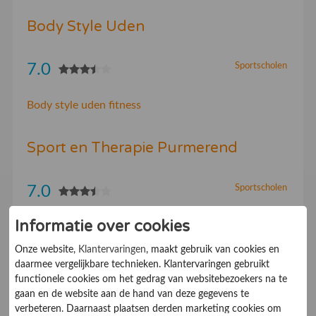
Body Style Uden
7.0
Sportscholen
Body style uden fitness
Sport en Therapie Purmerend
7.0
Sportscholen
Informatie over cookies
Sport en Therapie
Onze website,
Klantervaringen
, maakt gebruik van cookies en
daarmee vergelijkbare technieken. Klantervaringen gebruikt
Fitness Sportinstituut Hoogland
functionele cookies om het gedrag van websitebezoekers na te
gaan en de website aan de hand van deze gegevens te
verbeteren. Daarnaast plaatsen derden marketing cookies om
7.0
Sportscholen