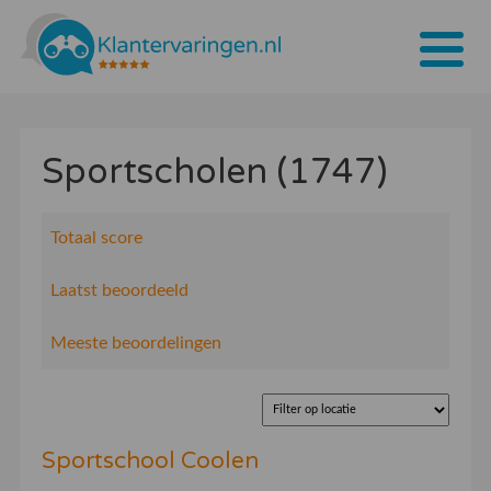
Home
Sportscholen (1747)
Tarieven
Bedrijven
Totaal score
Over ons
Laatst beoordeeld
Blogs
Meeste beoordelingen
Contact
Bedrijf aanmelden
Sportschool Coolen
Inloggen