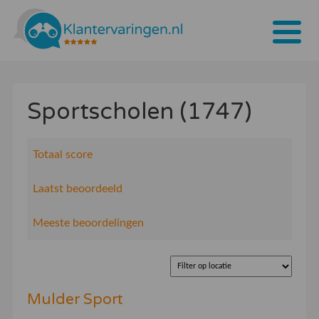
Home
Sportscholen (1747)
Tarieven
Bedrijven
Totaal score
Over ons
Laatst beoordeeld
Blogs
Meeste beoordelingen
Contact
Bedrijf aanmelden
Mulder Sport
Inloggen