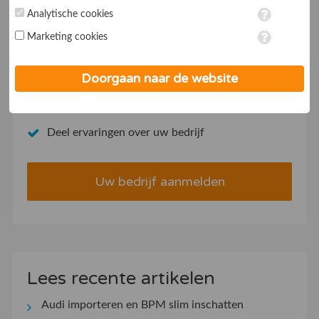
1
2
3
4
5
6
7
...
174
175
toestemming voor deze verwerking wanneer je hieronder een
Analytische cookies
vinkje plaatst. Wil je niet alle cookies accepteren? Dan kan je dit
Marketing cookies
op ieder moment aanpassen in de
instellingen
. Lees voor meer
informatie onze
privacy- en cookieverklaring
.
Aanmelden als bedrijf
Doorgaan naar de website
Verhoog uw conversie
Deel ervaringen over uw bedrijf
Uw bedrijf aanmelden
Lees recente artikelen
Audi importeren en BPM slim inschatten