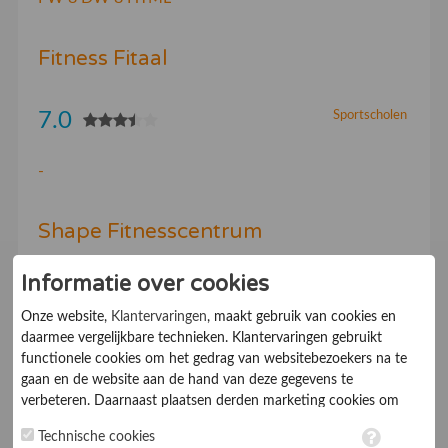
Fitness Fitaal
7.0
Sportscholen
-
Shape Fitnesscentrum
Informatie over cookies
7.0
Sportscholen
Onze website,
Klantervaringen
, maakt gebruik van cookies en
daarmee vergelijkbare technieken. Klantervaringen gebruikt
FItnesscentrum Shape | Ooststraat 42, 4421 EC,
functionele cookies om het gedrag van websitebezoekers na te
Kapelle. tel. (0113) 344601
gaan en de website aan de hand van deze gegevens te
verbeteren. Daarnaast plaatsen derden marketing cookies om
gepersonaliseerde advertenties te tonen. Met het plaatsen van
Technische cookies
marketing cookies worden persoonsgegevens verwerkt. Je geeft