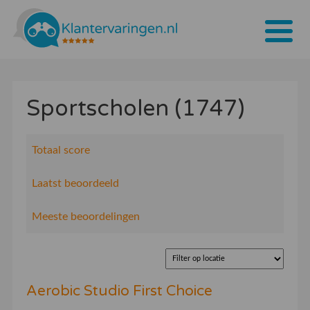
Home
Sportscholen (1747)
Tarieven
Bedrijven
Totaal score
Over ons
Laatst beoordeeld
Blogs
Meeste beoordelingen
Contact
Bedrijf aanmelden
Aerobic Studio First Choice
Inloggen