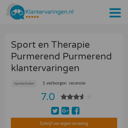
Home
Sport en Therapie
Tarieven
Purmerend Purmerend
Bedrijven
klantervaringen
Over ons
Blogs
1 verborgen recensie
Sportscholen
7.0
Contact
Bedrijf aanmelden
Inloggen
Schrijf uw eigen ervaring