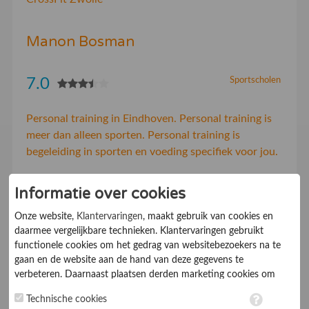
Manon Bosman
7.0
Sportscholen
Personal training in Eindhoven. Personal training is
meer dan alleen sporten. Personal training is
begeleiding in sporten en voeding specifiek voor jou.
Informatie over cookies
Mentrainingen.nl
Onze website,
Klantervaringen
, maakt gebruik van cookies en
daarmee vergelijkbare technieken. Klantervaringen gebruikt
7.0
Sportscholen
functionele cookies om het gedrag van websitebezoekers na te
gaan en de website aan de hand van deze gegevens te
Kennismaken met de mensport. Mentrainingen.nl
verbeteren. Daarnaast plaatsen derden marketing cookies om
geeft professionele trainingen op het gebied van de
gepersonaliseerde advertenties te tonen. Met het plaatsen van
Technische cookies
marketing cookies worden persoonsgegevens verwerkt. Je geeft
mensport