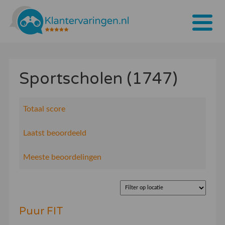
Home
Sportscholen (1747)
Tarieven
Bedrijven
Totaal score
Over ons
Laatst beoordeeld
Blogs
Meeste beoordelingen
Contact
Bedrijf aanmelden
Puur FIT
Inloggen