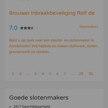
Brouwer Inbraakbeveiliging Rolf de
7.0
Slotenmakers
Bent u op zoek naar een sleutel- en slotenmaker in
Amstelveen? Wij hebben en maken sluitwerk, sloten,
graveerwerk en sleutels.
1
2
...
3
4
5
6
7
...
29
30
Goede slotenmakers
24/7 beschikbaarheid