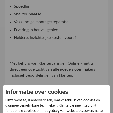
Spoedlijn
Snel ter plaatse
Vakkundige montage/reparatie
Ervaring in het vakgebied
Heldere, inzichtelijke kosten vooraf
Met behulp van Klantervaringen Online krijgt u
direct een overzicht van alle goede slotenmakers
inclusief beoordelingen van klanten.
Informatie over cookies
De juiste slotenmaker
Onze website,
Klantervaringen
, maakt gebruik van cookies en
daarmee vergelijkbare technieken. Klantervaringen gebruikt
functionele cookies om het gedrag van websitebezoekers na te
Met behulp van beoordelingen van voorgaande