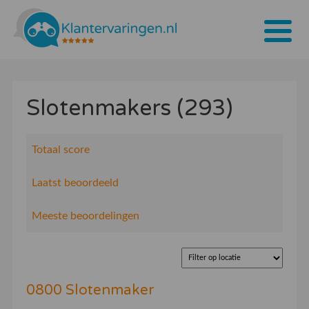
Home
Slotenmakers (293)
Tarieven
Bedrijven
Totaal score
Over ons
Laatst beoordeeld
Blogs
Meeste beoordelingen
Contact
Bedrijf aanmelden
0800 Slotenmaker
Inloggen