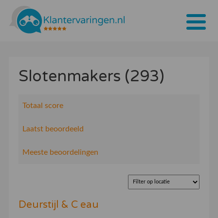
Home
Slotenmakers (293)
Tarieven
Bedrijven
Totaal score
Over ons
Laatst beoordeeld
Blogs
Meeste beoordelingen
Contact
Bedrijf aanmelden
Deurstijl & C eau
Inloggen