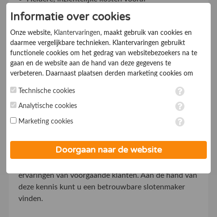
Informatie over cookies
Onze website,
Klantervaringen
, maakt gebruik van cookies en
daarmee vergelijkbare technieken. Klantervaringen gebruikt
Met behulp van Klantervaringen Online krijgt u
functionele cookies om het gedrag van websitebezoekers na te
direct een overzicht van alle goede slotenmakers
gaan en de website aan de hand van deze gegevens te
inclusief beoordelingen van klanten.
verbeteren. Daarnaast plaatsen derden marketing cookies om
gepersonaliseerde advertenties te tonen. Met het plaatsen van
Technische cookies
marketing cookies worden persoonsgegevens verwerkt. Je geeft
toestemming voor deze verwerking wanneer je hieronder een
Analytische cookies
vinkje plaatst. Wil je niet alle cookies accepteren? Dan kan je dit
De juiste slotenmaker
Marketing cookies
op ieder moment aanpassen in de
instellingen
. Lees voor meer
informatie onze
privacy- en cookieverklaring
.
Met behulp van beoordelingen van voorgaande
Doorgaan naar de website
consumenten kan er voor consumenten zonder
voorkennis een goed beeld worden geschetst van
ervaringen van voorgaande klanten. Aan de hand van
deze kennis kunt u een betrouwbare slotenmaker
vinden.