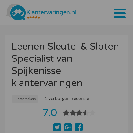
Home
Leenen Sleutel & Sloten
Tarieven
Specialist van
Bedrijven
Spijkenisse
Over ons
klantervaringen
Blogs
1 verborgen recensie
Contact
Slotenmakers
7.0
Bedrijf aanmelden
Inloggen