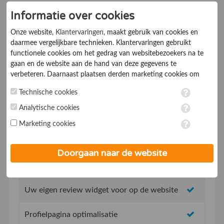
Informatie over cookies
Ik ga akkoord met de
Algemene voorwaarden
Onze website,
Klantervaringen
, maakt gebruik van cookies en
daarmee vergelijkbare technieken. Klantervaringen gebruikt
functionele cookies om het gedrag van websitebezoekers na te
gaan en de website aan de hand van deze gegevens te
verbeteren. Daarnaast plaatsen derden marketing cookies om
gepersonaliseerde advertenties te tonen. Met het plaatsen van
Technische cookies
marketing cookies worden persoonsgegevens verwerkt. Je geeft
toestemming voor deze verwerking wanneer je hieronder een
Analytische cookies
Geen opstartkosten
vinkje plaatst. Wil je niet alle cookies accepteren? Dan kan je dit
Marketing cookies
op ieder moment aanpassen in de
instellingen
. Lees voor meer
informatie onze
privacy- en cookieverklaring
.
Social Media integratie om uw reviews te delen
Doorgaan naar de website
Uw eigen review promotie link
Uw eigen review widget voor op de website
Profielpagina optimalisatie