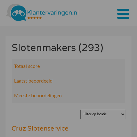
Home
Slotenmakers (293)
Tarieven
Bedrijven
Totaal score
Over ons
Laatst beoordeeld
Blogs
Meeste beoordelingen
Contact
Bedrijf aanmelden
Cruz Slotenservice
Inloggen