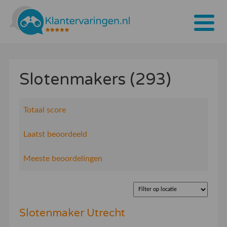
Home
Slotenmakers (293)
Tarieven
Bedrijven
Totaal score
Over ons
Laatst beoordeeld
Blogs
Meeste beoordelingen
Contact
Bedrijf aanmelden
Slotenmaker Utrecht
Inloggen