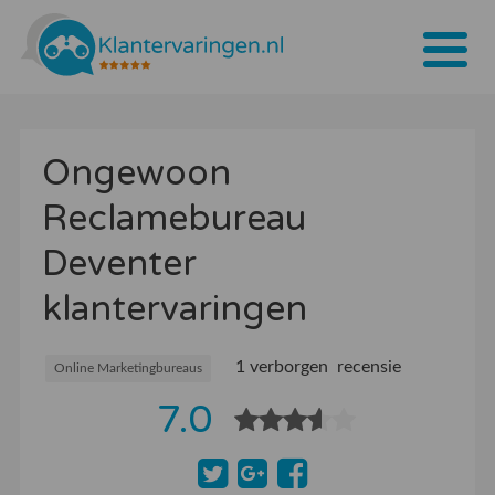
Home
Ongewoon
Tarieven
Reclamebureau
Bedrijven
Deventer
Over ons
klantervaringen
Blogs
1 verborgen recensie
Contact
Online Marketingbureaus
7.0
Bedrijf aanmelden
Inloggen