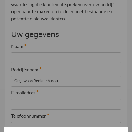
waardering die klanten uitspreken over uw bedrijf
openbaar te maken en te delen met bestaande en
potentiële nieuwe klanten.
Uw gegevens
Naam
*
Bedrijfsnaam
*
E-mailadres
*
Telefoonnummer
*