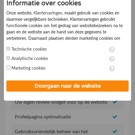
Informatie over cookies
Ik ga akkoord met de
Algemene voorwaarden
Onze website,
Klantervaringen
, maakt gebruik van cookies en
daarmee vergelijkbare technieken. Klantervaringen gebruikt
functionele cookies om het gedrag van websitebezoekers na te
gaan en de website aan de hand van deze gegevens te
verbeteren. Daarnaast plaatsen derden marketing cookies om
gepersonaliseerde advertenties te tonen. Met het plaatsen van
Technische cookies
marketing cookies worden persoonsgegevens verwerkt. Je geeft
toestemming voor deze verwerking wanneer je hieronder een
Geen opstartkosten
Analytische cookies
vinkje plaatst. Wil je niet alle cookies accepteren? Dan kan je dit
Marketing cookies
op ieder moment aanpassen in de
instellingen
. Lees voor meer
Social Media integratie om uw reviews te delen
informatie onze
privacy- en cookieverklaring
.
Doorgaan naar de website
Uw eigen review promotie link
Uw eigen review widget voor op de website
Profielpagina optimalisatie
Gebruiksvriendelijk beheer van het