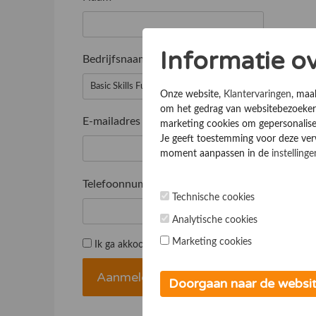
Informatie o
Bedrijfsnaam
*
Onze website,
Klantervaringen
, maa
om het gedrag van websitebezoekers
E-mailadres
*
marketing cookies om gepersonalise
Je geeft toestemming voor deze verwe
moment aanpassen in de
instellinge
Telefoonnummer
*
Technische cookies
Analytische cookies
Marketing cookies
Ik ga akkoord met de
Algemene voorwaarden
Doorgaan naar de websi