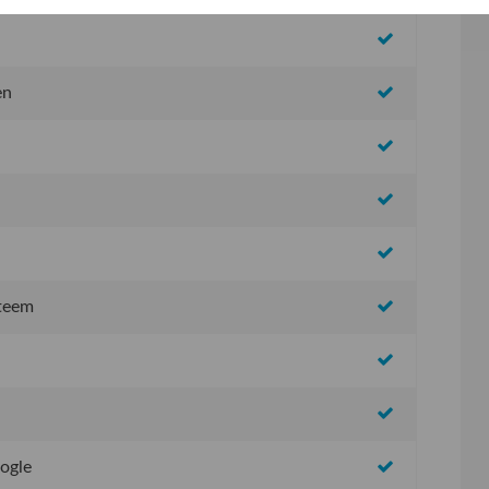
en
steem
oogle