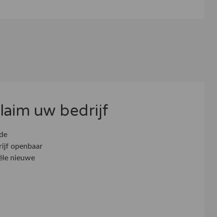
 claim uw bedrijf
 de
rijf openbaar
ële nieuwe