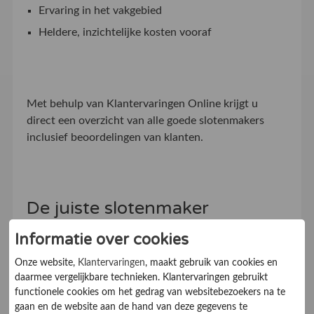
Ervaring in het vakgebied
Heldere, inzichtelijke kosten vooraf
Met behulp van Klantervaringen Online krijgt u
direct een overzicht van alle goede slotenmakers
inclusief beoordelingen van klanten.
De juiste slotenmaker
Informatie over cookies
Met behulp van beoordelingen van voorgaande
consumenten kan er voor consumenten zonder
Onze website,
Klantervaringen
, maakt gebruik van cookies en
voorkennis een goed beeld worden geschetst van
daarmee vergelijkbare technieken. Klantervaringen gebruikt
ervaringen van voorgaande klanten. Aan de hand van
functionele cookies om het gedrag van websitebezoekers na te
deze kennis kunt u een betrouwbare slotenmaker
gaan en de website aan de hand van deze gegevens te