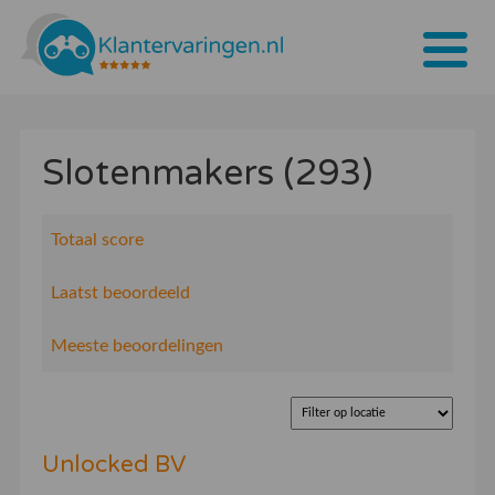
Home
Slotenmakers (293)
Tarieven
Bedrijven
Totaal score
Over ons
Laatst beoordeeld
Blogs
Meeste beoordelingen
Contact
Bedrijf aanmelden
Unlocked BV
Inloggen