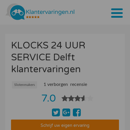
Home
KLOCKS 24 UUR
Tarieven
SERVICE Delft
Bedrijven
klantervaringen
Over ons
Blogs
1 verborgen recensie
Slotenmakers
7.0
Contact
Bedrijf aanmelden
Inloggen
Schrijf uw eigen ervaring