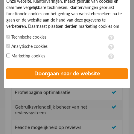
Onze website,
Klantervaringen
, maakt gebruik van cookies en
daarmee vergelijkbare technieken. Klantervaringen gebruikt
functionele cookies om het gedrag van websitebezoekers na te
gaan en de website aan de hand van deze gegevens te
verbeteren. Daarnaast plaatsen derden marketing cookies om
gepersonaliseerde advertenties te tonen. Met het plaatsen van
Geen opstartkosten
Technische cookies
marketing cookies worden persoonsgegevens verwerkt. Je geeft
toestemming voor deze verwerking wanneer je hieronder een
Analytische cookies
Social Media integratie om uw reviews te delen
vinkje plaatst. Wil je niet alle cookies accepteren? Dan kan je dit
Marketing cookies
op ieder moment aanpassen in de
instellingen
. Lees voor meer
Uw eigen review promotie link
informatie onze
privacy- en cookieverklaring
.
Doorgaan naar de website
Uw eigen review widget voor op de website
Profielpagina optimalisatie
Gebruiksvriendelijk beheer van het
reviewsysteem
Reactie mogelijkheid op reviews