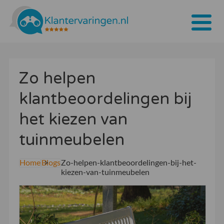
Home
Zo helpen
Tarieven
klantbeoordelingen bij
Bedrijven
het kiezen van
Over ons
tuinmeubelen
Blogs
Home
Blogs
Zo-helpen-klantbeoordelingen-bij-het-
Contact
kiezen-van-tuinmeubelen
Bedrijf aanmelden
Inloggen