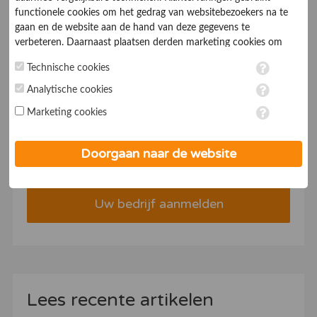
functionele cookies om het gedrag van websitebezoekers na te
over productbeleving, advies en bezorging.
gaan en de website aan de hand van deze gegevens te
verbeteren. Daarnaast plaatsen derden marketing cookies om
gepersonaliseerde advertenties te tonen. Met het plaatsen van
Technische cookies
marketing cookies worden persoonsgegevens verwerkt. Je geeft
toestemming voor deze verwerking wanneer je hieronder een
Analytische cookies
Aanmelden als bedrijf
vinkje plaatst. Wil je niet alle cookies accepteren? Dan kan je dit
Marketing cookies
op ieder moment aanpassen in de
instellingen
. Lees voor meer
Verhoog uw conversie
informatie onze
privacy- en cookieverklaring
.
Doorgaan naar de website
Deel ervaringen over uw bedrijf
Uw bedrijf aanmelden
Lees recente artikelen