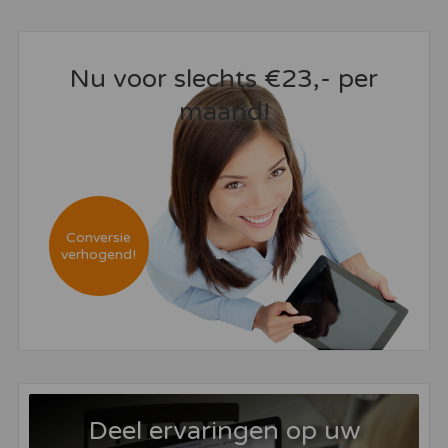
Nu voor slechts €23,- per
maand!
Conversie
verhogend!
Deel ervaringen op uw