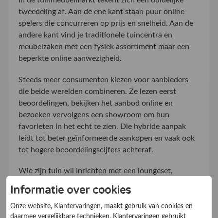
In de tuinmeubelmarkt tekent zich een duidelijke
tweedeling af. Aan de ene kant staan puur online
spelers die concurreren op prijs en snelheid. Aan de
andere kant vind je traditionele tuincentra en
meubelzaken met een fysiek assortiment maar een
beperkte online aanwezigheid.
Steeds meer consumenten kiezen voor aanbieders
die beide werelden combineren. Ze lezen eerst
beoordelingen, bekijken het aanbod online en
bezoeken vervolgens een showroom om hun
favorieten in het echt te zien. Die hybride aanpak
leidt tot beter geïnformeerde aankopen en vaak ook
tot hogere beoordelingscijfers achteraf.
Wie zijn tuin wil inrichten met een loungeset,
zweefparasol of complete eethoek, doet er goed aan
Informatie over cookies
de beoordelingen van meerdere aanbieders grondig
te vergelijken. Let daarbij niet alleen op het eindcijfer,
Onze website,
Klantervaringen
, maakt gebruik van cookies en
daarmee vergelijkbare technieken. Klantervaringen gebruikt
maar vooral op de details die eerdere kopers delen