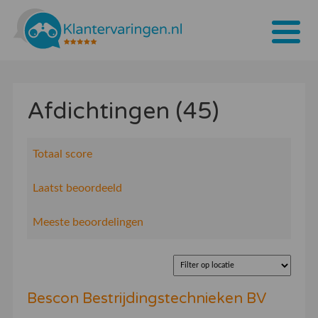
Home
Afdichtingen (45)
Tarieven
Bedrijven
Totaal score
Over ons
Laatst beoordeeld
Blogs
Meeste beoordelingen
Contact
Bedrijf aanmelden
Bescon Bestrijdingstechnieken BV
Inloggen