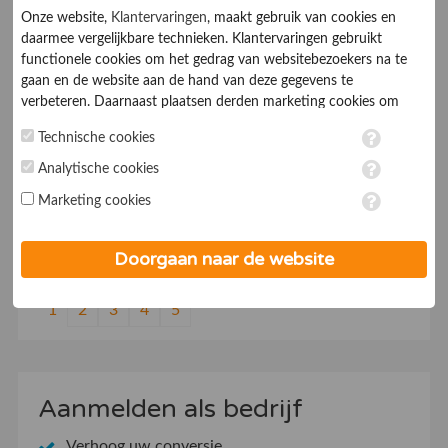
Onze website,
Klantervaringen
, maakt gebruik van cookies en
handelsonderneming
daarmee vergelijkbare technieken. Klantervaringen gebruikt
functionele cookies om het gedrag van websitebezoekers na te
LEVICO HYLOMAR
gaan en de website aan de hand van deze gegevens te
verbeteren. Daarnaast plaatsen derden marketing cookies om
gepersonaliseerde advertenties te tonen. Met het plaatsen van
Technische cookies
7.0
Afdichtingen
marketing cookies worden persoonsgegevens verwerkt. Je geeft
toestemming voor deze verwerking wanneer je hieronder een
Analytische cookies
vinkje plaatst. Wil je niet alle cookies accepteren? Dan kan je dit
Levico is officieel importeur van Hylomar, Marston-
Marketing cookies
op ieder moment aanpassen in de
instellingen
. Lees voor meer
Domsel en Weiss
informatie onze
privacy- en cookieverklaring
.
Doorgaan naar de website
1
2
3
4
5
Aanmelden als bedrijf
Verhoog uw conversie