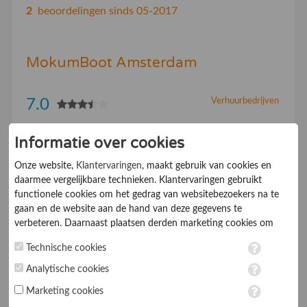
2
beoordelingen sinds 05-2017
MokumBoot Amsterdam
7.0
Verhuurbedrijven
Een elektrisch bootje huren in Amsterdam: vanaf €
Informatie over cookies
90,- voor 2 uur varen. Huur een boot en vertrek van
Onze website,
Klantervaringen
, maakt gebruik van cookies en
vijf opstaplocaties. Reserveer snel en eenvoudig een
daarmee vergelijkbare technieken. Klantervaringen gebruikt
sloep online.
functionele cookies om het gedrag van websitebezoekers na te
gaan en de website aan de hand van deze gegevens te
verbeteren. Daarnaast plaatsen derden marketing cookies om
gepersonaliseerde advertenties te tonen. Met het plaatsen van
Technische cookies
marketing cookies worden persoonsgegevens verwerkt. Je geeft
toestemming voor deze verwerking wanneer je hieronder een
Analytische cookies
Aanmelden als bedrijf
vinkje plaatst. Wil je niet alle cookies accepteren? Dan kan je dit
Marketing cookies
op ieder moment aanpassen in de
instellingen
. Lees voor meer
Verhoog uw conversie