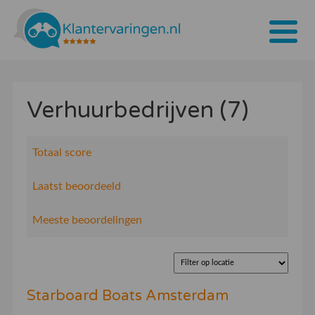
Home
Verhuurbedrijven (7)
Tarieven
Bedrijven
Totaal score
Over ons
Laatst beoordeeld
Blogs
Meeste beoordelingen
Contact
Bedrijf aanmelden
Starboard Boats Amsterdam
Inloggen