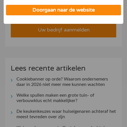
informatie onze
privacy- en cookieverklaring
.
Doorgaan naar de website
Deel ervaringen over uw bedrijf
Uw bedrijf aanmelden
Lees recente artikelen
Cookiebanner op orde? Waarom ondernemers
daar in 2026 niet meer mee kunnen wachten
Welke spullen maken een grote tuin- of
verbouwklus echt makkelijker?
De keukenkeuzes waar huiseigenaren achteraf het
meest tevreden over zijn