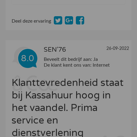
Deel deze ervaring
SEN'76
26-09-2022
8.0
Beveelt dit bedrijf aan:
Ja
De klant kent ons van:
Internet
Klanttevredenheid staat
bij Kassahuur hoog in
het vaandel. Prima
service en
dienstverlening