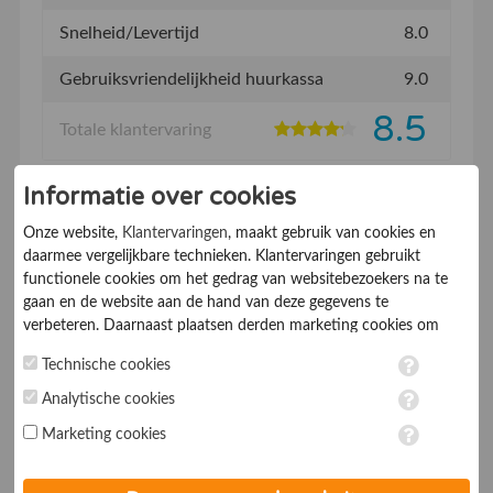
Snelheid/Levertijd
8.0
Gebruiksvriendelijkheid huurkassa
9.0
8.5
Totale klantervaring
Informatie over cookies
Deel deze ervaring
Onze website,
Klantervaringen
, maakt gebruik van cookies en
daarmee vergelijkbare technieken. Klantervaringen gebruikt
functionele cookies om het gedrag van websitebezoekers na te
gaan en de website aan de hand van deze gegevens te
11-09-2020
Eric van Wissen
verbeteren. Daarnaast plaatsen derden marketing cookies om
10
gepersonaliseerde advertenties te tonen. Met het plaatsen van
Beveelt dit bedrijf aan:
Ja
Technische cookies
marketing cookies worden persoonsgegevens verwerkt. Je geeft
De klant kent ons van:
Via kennissen
toestemming voor deze verwerking wanneer je hieronder een
Analytische cookies
vinkje plaatst. Wil je niet alle cookies accepteren? Dan kan je dit
prima service en uitleg
Marketing cookies
op ieder moment aanpassen in de
instellingen
. Lees voor meer
informatie onze
privacy- en cookieverklaring
.
van het systeem.