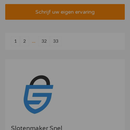
Schrijf uw eigen ervaring
1
2
...
32
33
Slotenmaker Snel