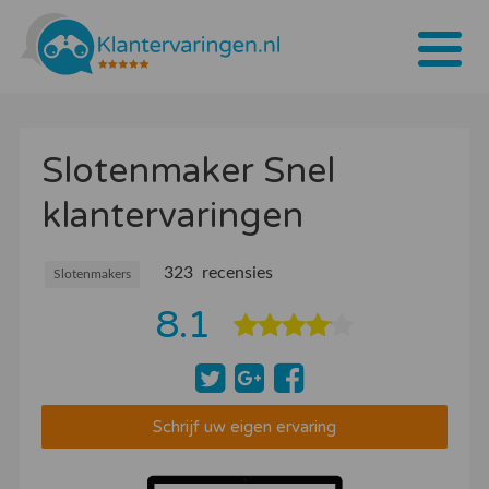
Home
Slotenmaker Snel
Tarieven
klantervaringen
Bedrijven
Over ons
323 recensies
Slotenmakers
8.1
Blogs
Contact
Bedrijf aanmelden
Schrijf uw eigen ervaring
Inloggen