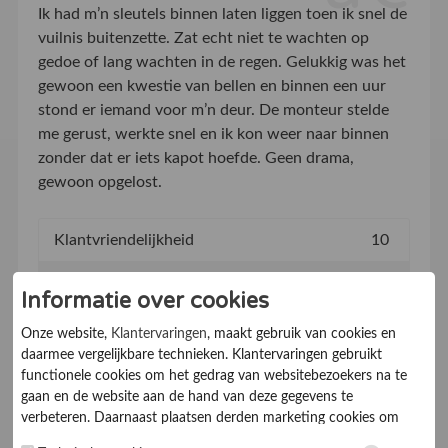
Ik had m’n sleutels binnen laten liggen toen ik snel de
vuilnis buitenzette. Zat echt niet te wachten op
gedoe of lang wachten in de regen. Gelukkig was het
gewoon een kwestie van bellen en binnen een uur
stond er iemand voor m’n deur. De monteur stelde
me gerust, werkte snel en ik kon weer naar binnen
zonder dat er iets kapot hoefde. Geen drama,
gewoon opgelost.
Klantvriendelijkheid
10
Informatieverstrekking
10
Informatie over cookies
Prijs
10
Onze website,
Klantervaringen
, maakt gebruik van cookies en
daarmee vergelijkbare technieken. Klantervaringen gebruikt
Afspraken nakomen
10
functionele cookies om het gedrag van websitebezoekers na te
gaan en de website aan de hand van deze gegevens te
Bereikbaarheid
10
verbeteren. Daarnaast plaatsen derden marketing cookies om
gepersonaliseerde advertenties te tonen. Met het plaatsen van