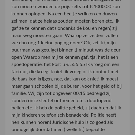
zou moeten worden de prijs zelfs tot € 1000.00 zou
kunnen oplopen. Na een beetje wrikken en duwen
zei men, dat ze helaas zouden moeten boren etc.. Ik
gaf ze te kennen dat ( ondanks de kou en regen) zij
maar weg moesten gaan. Waarop zei zeiden, zullen
we dan nog 1 kleine poging doen? Ok, zei ik ( mijn
buurman was getuige) binnen 1 minuut was de deur
open Waarop men mij te kennen gaf, tja, het is een
spoedoperatie, het kost u € 555,55 Ik vroeg om een
factuur, die kreeg ik niet, ik vroeg of ik contact met
de baas kon krijgen, nee, dat kan ook niet! Ik moest
maar gaan schooien bij de buren, voor het geld of bij
familie. Wij zijn tot ongeveer 00.15 bedreigd zij
zouden onze sleutel ontnemen etc.. doorlopend
bellen etc. Ik heb de politie gebeld, zij dachten dat ik
mijn kinderen telefonisch benaderde! Politie heeft
hen kunnen horen! Juridische hulp is zo goed als
onmogelijk doordat men ( wellicht) bepaalde