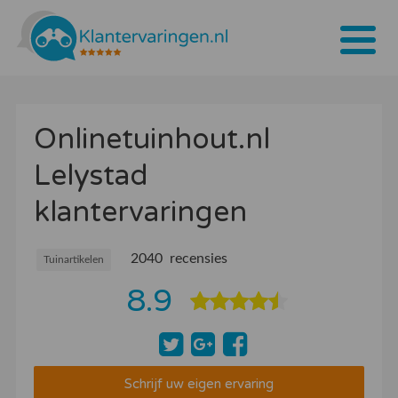
Home
Onlinetuinhout.nl
Tarieven
Lelystad
Bedrijven
klantervaringen
Over ons
Blogs
2040 recensies
Tuinartikelen
8.9
Contact
Bedrijf aanmelden
Inloggen
Schrijf uw eigen ervaring