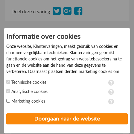
Deel deze ervaring
Informatie over cookies
10-08-2015
L. Snoeren
9.5
Onze website,
Klantervaringen
, maakt gebruik van cookies en
Beveelt dit bedrijf aan:
Ja
daarmee vergelijkbare technieken. Klantervaringen gebruikt
De klant kent ons van:
Internet
functionele cookies om het gedrag van websitebezoekers na te
gaan en de website aan de hand van deze gegevens te
Prima!
verbeteren. Daarnaast plaatsen derden marketing cookies om
gepersonaliseerde advertenties te tonen. Met het plaatsen van
Technische cookies
marketing cookies worden persoonsgegevens verwerkt. Je geeft
toestemming voor deze verwerking wanneer je hieronder een
Goede en vlotte levering. Alle artikelen in een
Analytische cookies
vinkje plaatst. Wil je niet alle cookies accepteren? Dan kan je dit
zending met kooiaap geleverd. Prima dus.
Marketing cookies
op ieder moment aanpassen in de
instellingen
. Lees voor meer
informatie onze
privacy- en cookieverklaring
.
Klantvriendelijkheid
10
Doorgaan naar de website
Informatieverstrekking
10