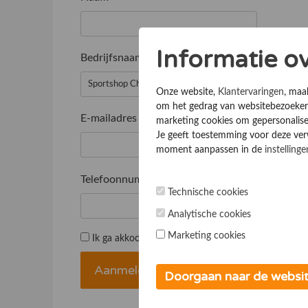
Informatie o
Bedrijfsnaam
*
Onze website,
Klantervaringen
, maa
om het gedrag van websitebezoekers
E-mailadres
*
marketing cookies om gepersonalise
Je geeft toestemming voor deze verwe
moment aanpassen in de
instellinge
Telefoonnummer
*
Technische cookies
Analytische cookies
Marketing cookies
Ik ga akkoord met de
Algemene voorwaarden
Doorgaan naar de websi