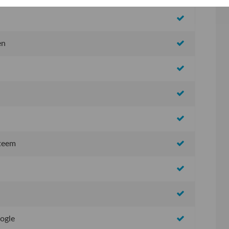
en
steem
oogle