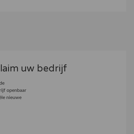
 claim uw bedrijf
 de
rijf openbaar
ële nieuwe