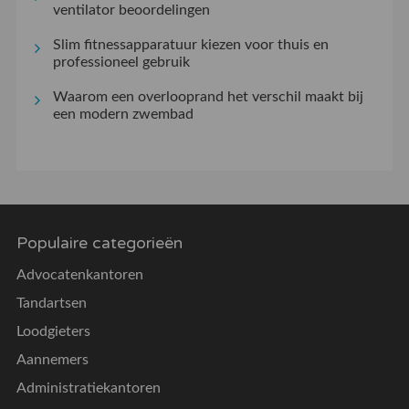
ventilator beoordelingen
Slim fitnessapparatuur kiezen voor thuis en
professioneel gebruik
Waarom een overlooprand het verschil maakt bij
een modern zwembad
Populaire categorieën
Advocatenkantoren
Tandartsen
Loodgieters
Aannemers
Administratiekantoren