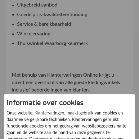
Uitgebreid aanbod
Goede prijs-kwaliteitverhouding
Service & bereikbaarheid
Winkelervaring
Thuiswinkel Waarborg
keurmerk
Met behulp van Klantervaringen Online krijgt u
direct een overzicht van alle goede kledingwinkels
inclusief beoordelingen van klanten.
Informatie over cookies
Onze website,
Klantervaringen
, maakt gebruik van cookies en
De juiste kledingwinkel
daarmee vergelijkbare technieken. Klantervaringen gebruikt
functionele cookies om het gedrag van websitebezoekers na te
gaan en de website aan de hand van deze gegevens te
Aan de hand van de beoordelingen van verschillende