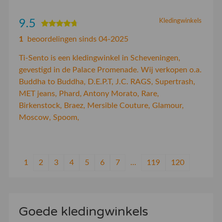
9.5
Kledingwinkels
1
beoordelingen sinds 04-2025
Ti-Sento is een kledingwinkel in Scheveningen,
gevestigd in de Palace Promenade. Wij verkopen o.a.
Buddha to Buddha, D.E.P.T, J.C. RAGS, Supertrash,
MET jeans, Phard, Antony Morato, Rare,
Birkenstock, Braez, Mersible Couture, Glamour,
Moscow, Spoom,
1
2
3
4
5
6
7
...
119
120
Goede kledingwinkels