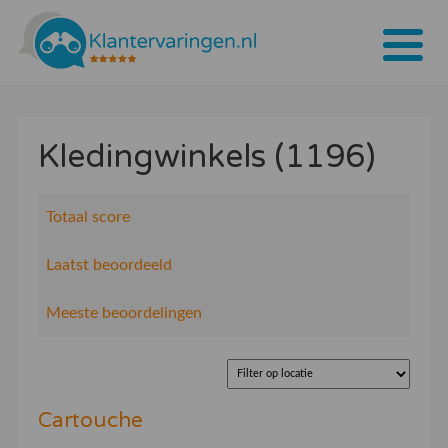
Home
Kledingwinkels (1196)
Tarieven
Bedrijven
Totaal score
Over ons
Laatst beoordeeld
Blogs
Meeste beoordelingen
Contact
Bedrijf aanmelden
Cartouche
Inloggen