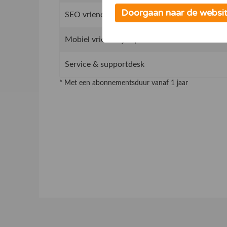
Doorgaan naar de websi
SEO vriendelijk concept, beter vindbaar in G
Mobiel vriendelijk systeem
Service & supportdesk
* Met een abonnementsduur vanaf 1 jaar