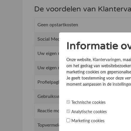
De voordelen van Klanterv
Geen opstartkosten
Social Media integratie om uw reviews te del
Informatie o
Uw eigen review promotie link
Onze website,
Klantervaringen
, maa
om het gedrag van websitebezoekers
Uw eigen review widget voor op de website
marketing cookies om gepersonalise
Je geeft toestemming voor deze verwe
Profielpagina optimalisatie
moment aanpassen in de
instellinge
Gebruiksvriendelijk beheer van het reviewsy
Technische cookies
Reactie mogelijkheid op reviews
Analytische cookies
Marketing cookies
Topvermeldingen op de website