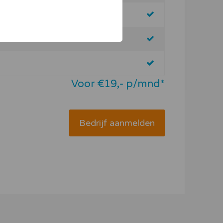
Voor €19,- p/mnd*
Bedrijf aanmelden