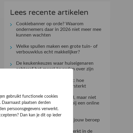
Lees recente artikelen
Cookiebanner op orde? Waarom
ondernemers daar in 2026 niet meer mee
kunnen wachten
Welke spullen maken een grote tuin- of
verbouwklus echt makkelijker?
De keukenkeuzes waar huiseigenaren
achteraf het meest tevreden over zijn
Kleine gebaren, groot effect: hoe
aandacht de klantrelatie versterkt
gen gebruikt functionele cookies
Klantervaringen zeggen veel, maar niet
alles: dit controleert u zelf bij een online
. Daarnaast plaatsen derden
aanbieder
rden persoonsgegevens verwerkt.
ccepteren? Dan kan je dit op ieder
Kies de ideale werkjas voor jouw beroep
Verzuimmanagement dat werkt in de