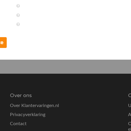
te
Over ons
O
Over Klantervaringen.nl
U
Privacyverklaring
A
Contact
O
e