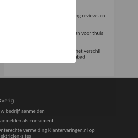
praktijk
Zo haal je meer uit verlichting reviews en
ventilator beoordelingen
Slim fitnessapparatuur kiezen voor thuis
en professioneel gebruik
Waarom een overlooprand het verschil
maakt bij een modern zwembad
verig
w bedrijf aanmelden
anmelden als consument
nterechte vermelding Klantervaringen.nl op
lektricien-sites