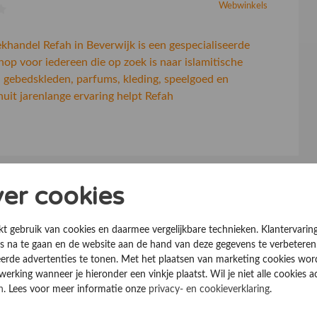
Webwinkels
ekhandel Refah in Beverwijk is een gespecialiseerde
op voor iedereen die op zoek is naar islamitische
 gebedskleden, parfums, kleding, speelgoed en
uit jarenlange ervaring helpt Refah
ver cookies
kt gebruik van cookies en daarmee vergelijkbare technieken. Klantervarin
 na te gaan en de website aan de hand van deze gegevens te verbeteren
erde advertenties te tonen. Met het plaatsen van marketing cookies wo
rking wanneer je hieronder een vinkje plaatst. Wil je niet alle cookies a
n
. Lees voor meer informatie onze
privacy- en cookieverklaring
.