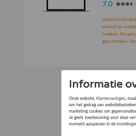
7.0
Islamitische Bo
winkel en websh
boeken, Korans,
geschenken. Van
Informatie o
Onze website,
Klantervaringen
, maa
om het gedrag van websitebezoekers
marketing cookies om gepersonalise
Je geeft toestemming voor deze verwe
moment aanpassen in de
instellinge