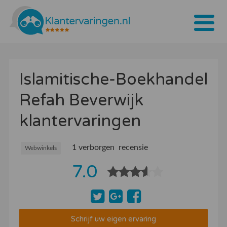
Home
Islamitische-Boekhandel
Tarieven
Refah Beverwijk
Bedrijven
klantervaringen
Over ons
Blogs
1 verborgen recensie
Webwinkels
7.0
Contact
Bedrijf aanmelden
Inloggen
Schrijf uw eigen ervaring