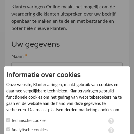
Klantervaringen Online maakt het mogelijk om de
waardering die klanten uitspreken over uw bedrijf
openbaar te maken en te delen met bestaande en
potentiële nieuwe klanten.
Uw gegevens
Naam
*
Informatie over cookies
Bedrijfsnaam
*
Onze website,
Klantervaringen
, maakt gebruik van cookies en
daarmee vergelijkbare technieken. Klantervaringen gebruikt
functionele cookies om het gedrag van websitebezoekers na te
E-mailadres
*
gaan en de website aan de hand van deze gegevens te
verbeteren. Daarnaast plaatsen derden marketing cookies om
gepersonaliseerde advertenties te tonen. Met het plaatsen van
Technische cookies
marketing cookies worden persoonsgegevens verwerkt. Je geeft
Telefoonnummer
*
toestemming voor deze verwerking wanneer je hieronder een
Analytische cookies