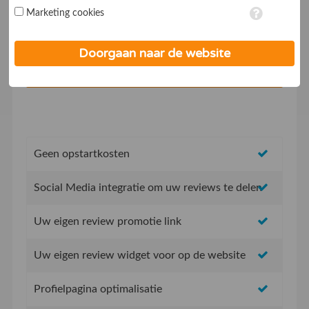
vinkje plaatst. Wil je niet alle cookies accepteren? Dan kan je dit
Marketing cookies
op ieder moment aanpassen in de
instellingen
. Lees voor meer
informatie onze
privacy- en cookieverklaring
.
Ik ga akkoord met de
Algemene voorwaarden
Doorgaan naar de website
Geen opstartkosten
Social Media integratie om uw reviews te delen
Uw eigen review promotie link
Uw eigen review widget voor op de website
Profielpagina optimalisatie